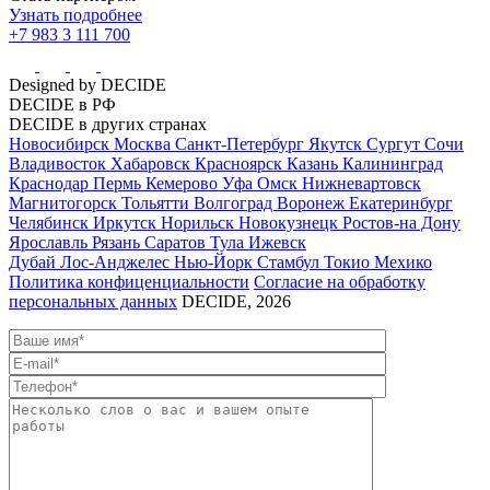
Узнать подробнее
+7 983 3 111 700
Designed by DECIDE
DECIDE в РФ
DECIDE в других странах
Новосибирск
Москва
Санкт-Петербург
Якутск
Сургут
Сочи
Владивосток
Хабаровск
Красноярск
Казань
Калининград
Краснодар
Пермь
Кемерово
Уфа
Омск
Нижневартовск
Магнитогорск
Тольятти
Волгоград
Воронеж
Екатеринбург
Челябинск
Иркутск
Норильск
Новокузнецк
Ростов-на Дону
Ярославль
Рязань
Саратов
Тула
Ижевск
Дубай
Лос-Анджелес
Нью-Йорк
Стамбул
Токио
Мехико
Политика конфиценциальности
Согласие на обработку
персональных данных
DECIDE, 2026