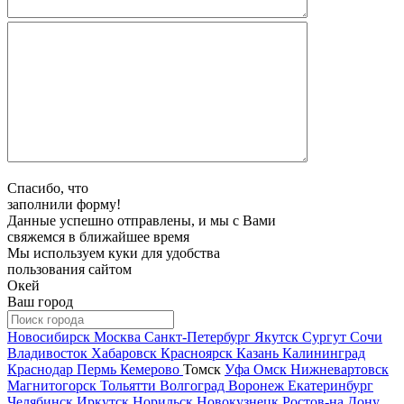
Спасибо, что
заполнили форму!
Данные успешно отправлены, и мы с Вами
свяжемся в ближайшее время
Мы используем куки для удобства
пользования сайтом
Окей
Ваш город
Новосибирск
Москва
Санкт-Петербург
Якутск
Сургут
Сочи
Владивосток
Хабаровск
Красноярск
Казань
Калининград
Краснодар
Пермь
Кемерово
Томск
Уфа
Омск
Нижневартовск
Магнитогорск
Тольятти
Волгоград
Воронеж
Екатеринбург
Челябинск
Иркутск
Норильск
Новокузнецк
Ростов-на Дону