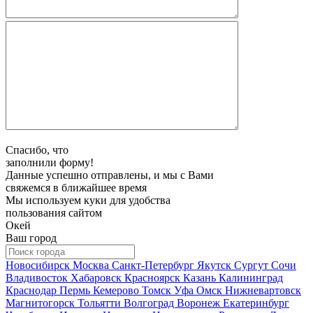
Спасибо, что
заполнили форму!
Данные успешно отправлены, и мы с Вами
свяжемся в ближайшее время
Мы используем куки для удобства
пользования сайтом
Окей
Ваш город
Новосибирск
Москва
Санкт-Петербург
Якутск
Сургут
Сочи
Владивосток
Хабаровск
Красноярск
Казань
Калининград
Краснодар
Пермь
Кемерово
Томск
Уфа
Омск
Нижневартовск
Магнитогорск
Тольятти
Волгоград
Воронеж
Екатеринбург