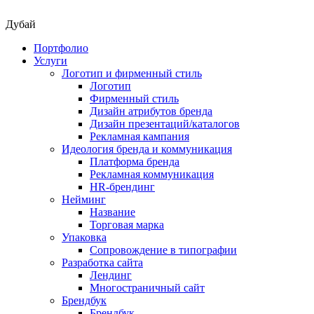
Дубай
Портфолио
Услуги
Логотип и фирменный стиль
Логотип
Фирменный стиль
Дизайн атрибутов бренда
Дизайн презентаций/каталогов
Рекламная кампания
Идеология бренда и коммуникация
Платформа бренда
Рекламная коммуникация
HR-брендинг
Нейминг
Название
Торговая марка
Упаковка
Сопровождение в типографии
Разработка сайта
Лендинг
Многостраничный сайт
Брендбук
Брендбук