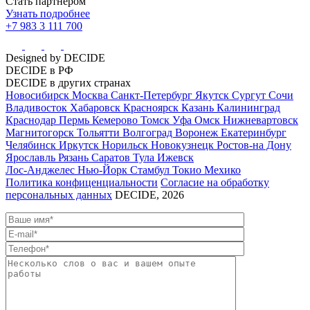
Стать партнером
Узнать подробнее
+7 983 3 111 700
Designed by DECIDE
DECIDE в РФ
DECIDE в других странах
Новосибирск
Москва
Санкт-Петербург
Якутск
Сургут
Сочи
Владивосток
Хабаровск
Красноярск
Казань
Калининград
Краснодар
Пермь
Кемерово
Томск
Уфа
Омск
Нижневартовск
Магнитогорск
Тольятти
Волгоград
Воронеж
Екатеринбург
Челябинск
Иркутск
Норильск
Новокузнецк
Ростов-на Дону
Ярославль
Рязань
Саратов
Тула
Ижевск
Лос-Анджелес
Нью-Йорк
Стамбул
Токио
Мехико
Политика конфиценциальности
Согласие на обработку
персональных данных
DECIDE, 2026