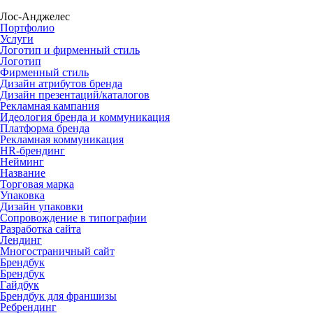
Лос-Анджелес
Портфолио
Услуги
Логотип и фирменный стиль
Логотип
Фирменный стиль
Дизайн атрибутов бренда
Дизайн презентаций/каталогов
Рекламная кампания
Идеология бренда и коммуникация
Платформа бренда
Рекламная коммуникация
HR-брендинг
Нейминг
Название
Торговая марка
Упаковка
Дизайн упаковки
Сопровождение в типографии
Разработка сайта
Лендинг
Многостраничный сайт
Брендбук
Брендбук
Гайдбук
Брендбук для франшизы
Ребрендинг