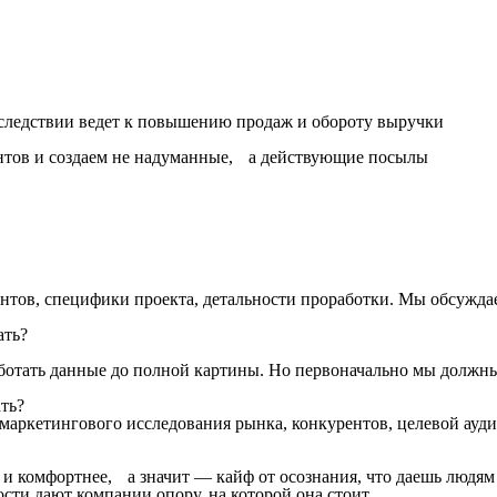
следствии ведет к повышению продаж и обороту выручки
нтов и создаем не надуманные, а действующие посылы
нтов, специфики проекта, детальности проработки. Мы обсужда
ать?
аботать данные до полной картины. Но первоначально мы должны
ать?
о маркетингового исследования рынка, конкурентов, целевой ау
и комфортнее, а значит — кайф от осознания, что даешь людям 
сти дают компании опору, на которой она стоит