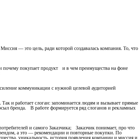
Миссия — это цель, ради которой создавалась компания. То, что
 и почему покупает продукт и в чем преимущества на фоне
и
усиление коммуникации с нужной целевой аудиторией
чь. Так и работает слоган: запоминается людям и вызывает прямые
осыл бренда. В работе формируется ряд слоганов и рекламных
 потребителей и самого Заказчика; Заказчик понимает, про что
брендом, а это — рекомендации и повторные покупки. По
ущества, уникальность, история появления компании и миссия и