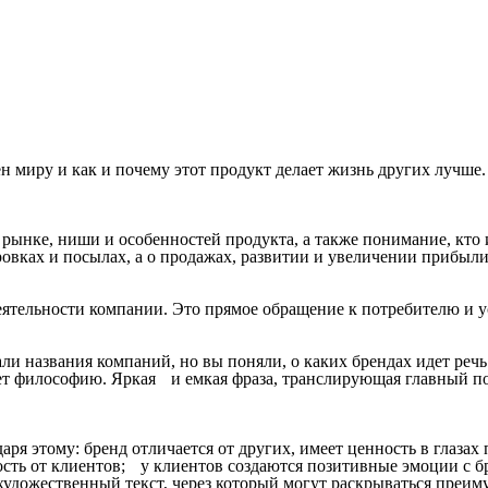
 миру и как и почему этот продукт делает жизнь других лучше. 
рынке, ниши и особенностей продукта, а также понимание, кто
овках и посылах, а о продажах, развитии и увеличении прибыл
ятельности компании. Это прямое обращение к потребителю и 
исали названия компаний, но вы поняли, о каких брендах идет ре
ет философию. Яркая и емкая фраза, транслирующая главный п
аря этому: бренд отличается от других, имеет ценность в глазах
ность от клиентов; у клиентов создаются позитивные эмоции с 
художественный текст, через который могут раскрываться преим