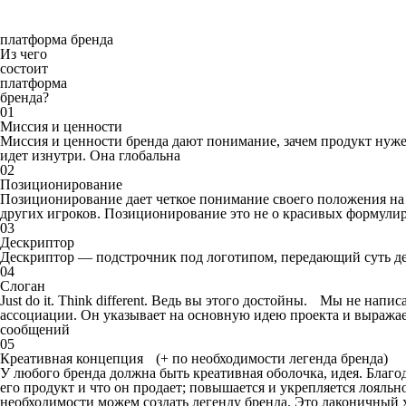
платформа бренда
Из чего
состоит
платформа
бренда?
01
Миссия и ценности
Миссия и ценности бренда дают понимание, зачем продукт нужен
идет изнутри. Она глобальна
02
Позиционирование
Позиционирование дает четкое понимание своего положения на 
других игроков. Позиционирование это не о красивых формулир
03
Дескриптор
Дескриптор — подстрочник под логотипом, передающий суть де
04
Слоган
Just do it. Think different. Ведь вы этого достойны. Мы не нап
ассоциации. Он указывает на основную идею проекта и выража
сообщений
05
Креативная концепция (+ по необходимости легенда бренда)
У любого бренда должна быть креативная оболочка, идея. Благод
его продукт и что он продает; повышается и укрепляется лояль
необходимости можем создать легенду бренда. Это лаконичный 