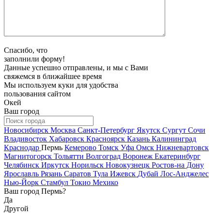
Спасибо, что
заполнили форму!
Данные успешно отправлены, и мы с Вами
свяжемся в ближайшее время
Мы используем куки для удобства
пользования сайтом
Окей
Ваш город
Новосибирск
Москва
Санкт-Петербург
Якутск
Сургут
Сочи
Владивосток
Хабаровск
Красноярск
Казань
Калининград
Краснодар
Пермь
Кемерово
Томск
Уфа
Омск
Нижневартовск
Магнитогорск
Тольятти
Волгоград
Воронеж
Екатеринбург
Челябинск
Иркутск
Норильск
Новокузнецк
Ростов-на Дону
Ярославль
Рязань
Саратов
Тула
Ижевск
Дубай
Лос-Анджелес
Нью-Йорк
Стамбул
Токио
Мехико
Ваш город Пермь?
Да
Другой