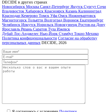
DECIDE в других странах
Новосибирск
Москва
Санкт-Петербург
Якутск
Сургут
Сочи
Владивосток
Хабаровск
Красноярск
Казань
Калининград
Краснодар
Кемерово
Томск
Уфа
Омск
Нижневартовск
Магнитогорск
Тольятти
Волгоград
Воронеж
Екатеринбург
Челябинск
Иркутск
Норильск
Новокузнецк
Ростов-на Дону
Ярославль
Рязань
Саратов
Тула
Ижевск
Дубай
Лос-Анджелес
Нью-Йорк
Стамбул
Токио
Мехико
Политика конфиценциальности
Согласие на обработку
персональных данных
DECIDE, 2026
Я соглашаюсь с условиями
Политики