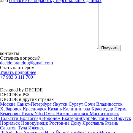
даю
согласие на обработку персональных данных
контакты
Остались вопросы?
decide.brandup@gmail.com
Стать партнером
Узнать подробнее
+7 983 3 111 700
Designed by DECIDE
DECIDE в РФ
DECIDE в других странах
Москва
Санкт-Петербург
Якутск
Сургут
Сочи
Владивосток
Хабаровск
Красноярск
Казань
Калининград
Краснодар
Пермь
Кемерово
Томск
Уфа
Омск
Нижневартовск
Магнитогорск
Тольятти
Волгоград
Воронеж
Екатеринбург
Челябинск
Иркутск
Норильск
Новокузнецк
Ростов-на Дону
Ярославль
Рязань
Саратов
Тула
Ижевск
Дубай
Лос-Анджелес
Нью-Йорк
Стамбул
Токио
Мехико