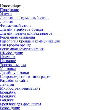
Новосибирск
Портфолио
Услуги
Логотип и фирменный стиль
Логотип
Фирменный стиль
Дизайн атрибутов бренда
Дизайн презентаций/каталогов
Рекламная кампания
Идеология бренда и коммуникация
Платформа бренда
Рекламная коммуникация
HR-брендинг
Нейминг
Название
Торговая марка
Упаковка
Дизайн упаковки
Сопровождение в типографии
Разработка сайта
Лендинг
Многостраничный сайт
Брендбук
Брендбук
Гайдбук
Брендбук для франшизы
Ребрендинг