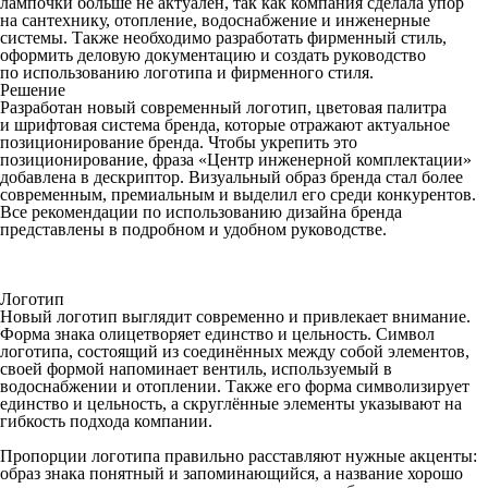
лампочки больше не актуален, так как компания сделала упор
на сантехнику, отопление, водоснабжение и инженерные
системы. Также необходимо разработать фирменный стиль,
оформить деловую документацию и создать руководство
по использованию логотипа и фирменного стиля.
Решение
Разработан новый современный логотип, цветовая палитра
и шрифтовая система бренда, которые отражают актуальное
позиционирование бренда. Чтобы укрепить это
позиционирование, фраза «Центр инженерной комплектации»
добавлена в дескриптор. Визуальный образ бренда стал более
современным, премиальным и выделил его среди конкурентов.
Все рекомендации по использованию дизайна бренда
представлены в подробном и удобном руководстве.
Логотип
Новый логотип выглядит современно и привлекает внимание.
Форма знака олицетворяет единство и цельность. Символ
логотипа, состоящий из соединённых между собой элементов,
своей формой напоминает вентиль, используемый в
водоснабжении и отоплении. Также его форма символизирует
единство и цельность, а скруглённые элементы указывают на
гибкость подхода компании.
Пропорции логотипа правильно расставляют нужные акценты:
образ знака понятный и запоминающийся, а название хорошо