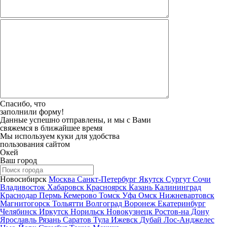
Спасибо, что
заполнили форму!
Данные успешно отправлены, и мы с Вами
свяжемся в ближайшее время
Мы используем куки для удобства
пользования сайтом
Окей
Ваш город
Новосибирск
Москва
Санкт-Петербург
Якутск
Сургут
Сочи
Владивосток
Хабаровск
Красноярск
Казань
Калининград
Краснодар
Пермь
Кемерово
Томск
Уфа
Омск
Нижневартовск
Магнитогорск
Тольятти
Волгоград
Воронеж
Екатеринбург
Челябинск
Иркутск
Норильск
Новокузнецк
Ростов-на Дону
Ярославль
Рязань
Саратов
Тула
Ижевск
Дубай
Лос-Анджелес