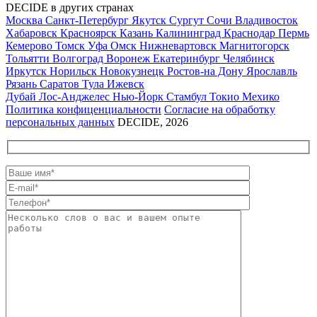
DECIDE в других странах
Москва
Санкт-Петербург
Якутск
Сургут
Сочи
Владивосток
Хабаровск
Красноярск
Казань
Калининград
Краснодар
Пермь
Кемерово
Томск
Уфа
Омск
Нижневартовск
Магнитогорск
Тольятти
Волгоград
Воронеж
Екатеринбург
Челябинск
Иркутск
Норильск
Новокузнецк
Ростов-на Дону
Ярославль
Рязань
Саратов
Тула
Ижевск
Дубай
Лос-Анджелес
Нью-Йорк
Стамбул
Токио
Мехико
Политика конфиценциальности
Согласие на обработку
персональных данных
DECIDE, 2026