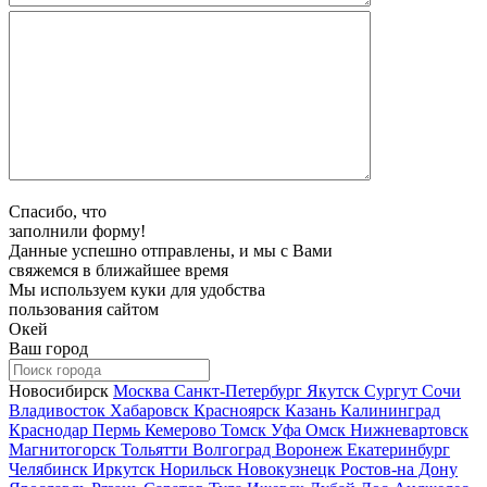
Спасибо, что
заполнили форму!
Данные успешно отправлены, и мы с Вами
свяжемся в ближайшее время
Мы используем куки для удобства
пользования сайтом
Окей
Ваш город
Новосибирск
Москва
Санкт-Петербург
Якутск
Сургут
Сочи
Владивосток
Хабаровск
Красноярск
Казань
Калининград
Краснодар
Пермь
Кемерово
Томск
Уфа
Омск
Нижневартовск
Магнитогорск
Тольятти
Волгоград
Воронеж
Екатеринбург
Челябинск
Иркутск
Норильск
Новокузнецк
Ростов-на Дону