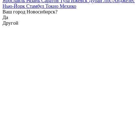
Ярославль
Рязань
Саратов
Тула
Ижевск
Дубай
Лос-Анджелес
Нью-Йорк
Стамбул
Токио
Мехико
Ваш город Новосибирск?
Да
Другой