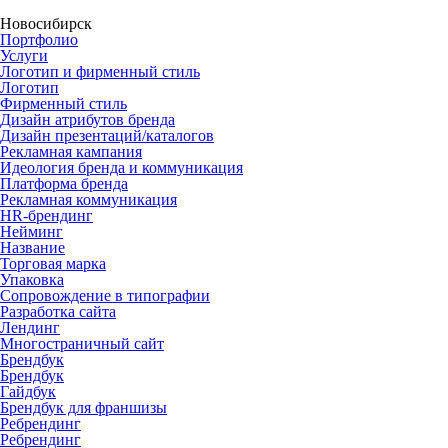
Новосибирск
Портфолио
Услуги
Логотип и фирменный стиль
Логотип
Фирменный стиль
Дизайн атрибутов бренда
Дизайн презентаций/каталогов
Рекламная кампания
Идеология бренда и коммуникация
Платформа бренда
Рекламная коммуникация
HR-брендинг
Нейминг
Название
Торговая марка
Упаковка
Сопровождение в типографии
Разработка сайта
Лендинг
Многостраничный сайт
Брендбук
Брендбук
Гайдбук
Брендбук для франшизы
Ребрендинг
Ребрендинг