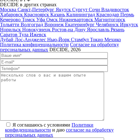
DECIDE в других странах
Москва
Санкт-Петербург
Якутск
Сургут
Сочи
Владивосток
Хабаровск
Красноярск
Казань
Калининград
Краснодар
Пермь
Кемерово
Томск
Уфа
Омск
Нижневартовск
Магнитогорск
Тольятти
Волгоград
Воронеж
Екатеринбург
Челябинск
Иркутск
Норильск
Новокузнецк
Ростов-на Дону
Ярославль
Рязань
Саратов
Тула
Ижевск
Дубай
Лос-Анджелес
Нью-Йорк
Стамбул
Токио
Мехико
Политика конфиценциальности
Согласие на обработку
персональных данных
DECIDE, 2026
Я соглашаюсь с условиями
Политики
конфиденциальности
и даю
согласие на обработку
персональных данных