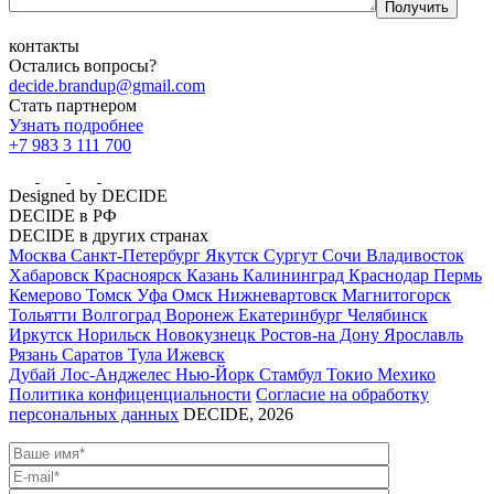
контакты
Остались вопросы?
decide.brandup@gmail.com
Стать партнером
Узнать подробнее
+7 983 3 111 700
Designed by DECIDE
DECIDE в РФ
DECIDE в других странах
Москва
Санкт-Петербург
Якутск
Сургут
Сочи
Владивосток
Хабаровск
Красноярск
Казань
Калининград
Краснодар
Пермь
Кемерово
Томск
Уфа
Омск
Нижневартовск
Магнитогорск
Тольятти
Волгоград
Воронеж
Екатеринбург
Челябинск
Иркутск
Норильск
Новокузнецк
Ростов-на Дону
Ярославль
Рязань
Саратов
Тула
Ижевск
Дубай
Лос-Анджелес
Нью-Йорк
Стамбул
Токио
Мехико
Политика конфиценциальности
Согласие на обработку
персональных данных
DECIDE, 2026