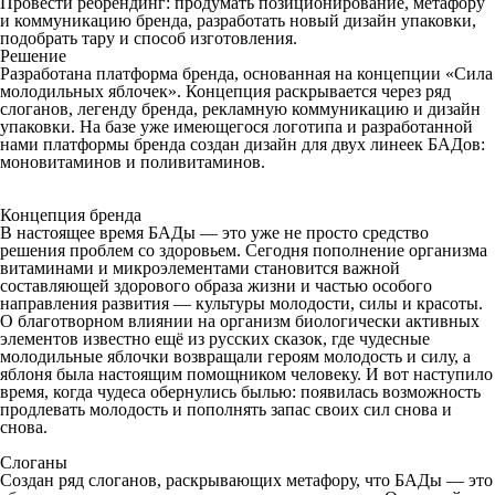
Провести ребрендинг: продумать позиционирование, метафору
и коммуникацию бренда, разработать новый дизайн упаковки,
подобрать тару и способ изготовления.
Решение
Разработана платформа бренда, основанная на концепции «Сила
молодильных яблочек». Концепция раскрывается через ряд
слоганов, легенду бренда, рекламную коммуникацию и дизайн
упаковки. На базе уже имеющегося логотипа и разработанной
нами платформы бренда создан дизайн для двух линеек БАДов:
моновитаминов и поливитаминов.
Концепция бренда
В настоящее время БАДы — это уже не просто средство
решения проблем со здоровьем. Сегодня пополнение организма
витаминами и микроэлементами становится важной
составляющей здорового образа жизни и частью особого
направления развития — культуры молодости, силы и красоты.
О благотворном влиянии на организм биологически активных
элементов известно ещё из русских сказок, где чудесные
молодильные яблочки возвращали героям молодость и силу, а
яблоня была настоящим помощником человеку. И вот наступило
время, когда чудеса обернулись былью: появилась возможность
продлевать молодость и пополнять запас своих сил снова и
снова.
Слоганы
Создан ряд слоганов, раскрывающих метафору, что БАДы — это