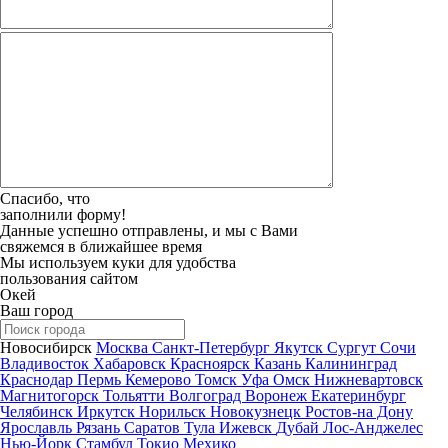
Спасибо, что
заполнили форму!
Данные успешно отправлены, и мы с Вами
свяжемся в ближайшее время
Мы используем куки для удобства
пользования сайтом
Окей
Ваш город
Новосибирск
Москва
Санкт-Петербург
Якутск
Сургут
Сочи
Владивосток
Хабаровск
Красноярск
Казань
Калининград
Краснодар
Пермь
Кемерово
Томск
Уфа
Омск
Нижневартовск
Магнитогорск
Тольятти
Волгоград
Воронеж
Екатеринбург
Челябинск
Иркутск
Норильск
Новокузнецк
Ростов-на Дону
Ярославль
Рязань
Саратов
Тула
Ижевск
Дубай
Лос-Анджелес
Нью-Йорк
Стамбул
Токио
Мехико