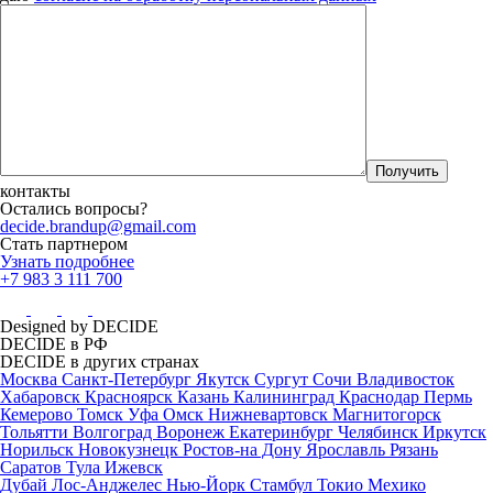
контакты
Остались вопросы?
decide.brandup@gmail.com
Стать партнером
Узнать подробнее
+7 983 3 111 700
Designed by DECIDE
DECIDE в РФ
DECIDE в других странах
Москва
Санкт-Петербург
Якутск
Сургут
Сочи
Владивосток
Хабаровск
Красноярск
Казань
Калининград
Краснодар
Пермь
Кемерово
Томск
Уфа
Омск
Нижневартовск
Магнитогорск
Тольятти
Волгоград
Воронеж
Екатеринбург
Челябинск
Иркутск
Норильск
Новокузнецк
Ростов-на Дону
Ярославль
Рязань
Саратов
Тула
Ижевск
Дубай
Лос-Анджелес
Нью-Йорк
Стамбул
Токио
Мехико