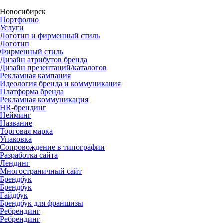
Новосибирск
Портфолио
Услуги
Логотип и фирменный стиль
Логотип
Фирменный стиль
Дизайн атрибутов бренда
Дизайн презентаций/каталогов
Рекламная кампания
Идеология бренда и коммуникация
Платформа бренда
Рекламная коммуникация
HR-брендинг
Нейминг
Название
Торговая марка
Упаковка
Сопровождение в типографии
Разработка сайта
Лендинг
Многостраничный сайт
Брендбук
Брендбук
Гайдбук
Брендбук для франшизы
Ребрендинг
Ребрендинг