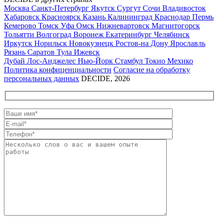
Москва
Санкт-Петербург
Якутск
Сургут
Сочи
Владивосток
Хабаровск
Красноярск
Казань
Калининград
Краснодар
Пермь
Кемерово
Томск
Уфа
Омск
Нижневартовск
Магнитогорск
Тольятти
Волгоград
Воронеж
Екатеринбург
Челябинск
Иркутск
Норильск
Новокузнецк
Ростов-на Дону
Ярославль
Рязань
Саратов
Тула
Ижевск
Дубай
Лос-Анджелес
Нью-Йорк
Стамбул
Токио
Мехико
Политика конфиценциальности
Согласие на обработку
персональных данных
DECIDE, 2026