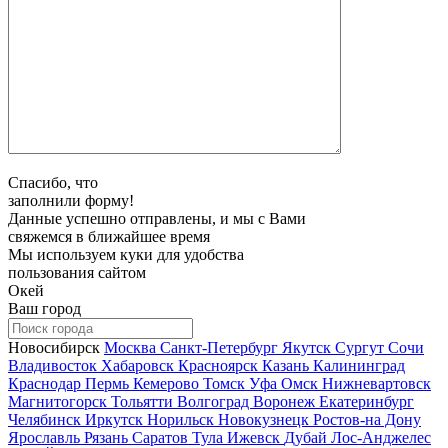
Спасибо, что
заполнили форму!
Данные успешно отправлены, и мы с Вами
свяжемся в ближайшее время
Мы используем куки для удобства
пользования сайтом
Окей
Ваш город
Новосибирск
Москва
Санкт-Петербург
Якутск
Сургут
Сочи
Владивосток
Хабаровск
Красноярск
Казань
Калининград
Краснодар
Пермь
Кемерово
Томск
Уфа
Омск
Нижневартовск
Магнитогорск
Тольятти
Волгоград
Воронеж
Екатеринбург
Челябинск
Иркутск
Норильск
Новокузнецк
Ростов-на Дону
Ярославль
Рязань
Саратов
Тула
Ижевск
Дубай
Лос-Анджелес