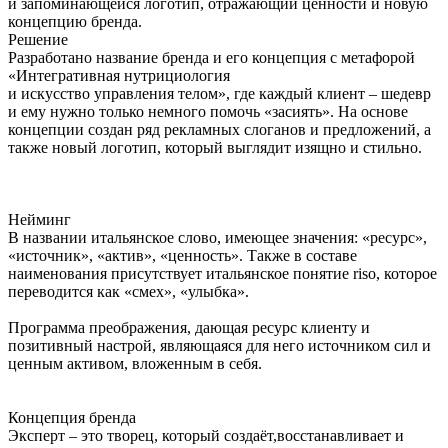
и запоминающейся логотип, отражающий ценности и новую
концепцию бренда.
Решение
Разработано название бренда и его концепция с метафорой
«Интегративная нутрициология
и искусство управления телом», где каждый клиент – шедевр
и ему нужно только немного помочь «засиять». На основе
концепции создан ряд рекламных слоганов и предложений, а
также новый логотип, который выглядит изящно и стильно.
Нейминг
В названии итальянское слово, имеющее значения: «ресурс»,
«источник», «актив», «ценность». Также в составе
наименования присутствует итальянское понятие riso, которое
переводится как «смех», «улыбка».
Программа преображения, дающая ресурс клиенту и
позитивный настрой, являющаяся для него источником сил и
ценным активом, вложенным в себя.
Концепция бренда
Эксперт – это творец, который создаёт,восстанавливает и