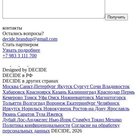
контакты
Остались вопросы?
decide.brandup@gmail.com
Стать партнером
Узнать подробнее
+7 983 3 111 700
Designed by DECIDE
DECIDE в РФ
DECIDE в других странах
Москва
Санкт-Петербург
Якутск
Сургут
Сочи
Владивосток
Хабаровск
Красноярск
Казань
Калининград
Краснодар
Пермь
Кемерово
Томск
Уфа
Омск
Нижневартовск
Магнитогорск
Тольятти
Волгоград
Воронеж
Екатеринбург
Челябинск
Иркутск
Норильск
Новокузнецк
Ростов-на Дону
Ярославль
Рязань
Саратов
Тула
Ижевск
Дубай
Лос-Анджелес
Нью-Йорк
Стамбул
Токио
Мехико
Политика конфиценциальности
Согласие на обработку
персональных данных
DECIDE, 2026