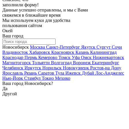
заполнили форму!
Данные успешно отправлены, и мы с Вами
свяжемся в ближайшее время
Мы используем куки для удобства
пользования сайтом
Окей
Ваш город
Новосибирск
Москва
Санкт-Петербург
Якутск
Сургут
Сочи
Владивосток
Хабаровск
Красноярск
Казань
Калининград
Краснодар
Пермь
Кемерово
Томск
Уфа
Омск
Нижневартовск
Магнитогорск
Тольятти
Волгоград
Воронеж
Екатеринбург
Челябинск
Иркутск
Норильск
Новокузнецк
Ростов-на Дону
Ярославль
Рязань
Саратов
Тула
Ижевск
Дубай
Лос-Анджелес
Нью-Йорк
Стамбул
Токио
Мехико
Ваш город Новосибирск?
Да
Другой