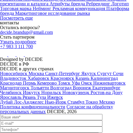
презентации и каталога
Атрибуты бренда
Ребрендинг
Логотип
Торговая марка
Нейминг
Рекламная коммуникация
Платформа
бренда
Маркетинговое исследование рынка
Посмотреть еще
контакты
Остались вопросы?
decide.brandup@gmail.com
Стать партнером
Узнать подробнее
+7 983 3 111 700
Designed by DECIDE
DECIDE в РФ
DECIDE в других странах
Новосибирск
Москва
Санкт-Петербург
Якутск
Сургут
Сочи
Владивосток
Хабаровск
Красноярск
Казань
Калининград
Краснодар
Пермь
Кемерово
Томск
Уфа
Омск
Нижневартовск
Магнитогорск
Тольятти
Волгоград
Воронеж
Екатеринбург
Челябинск
Иркутск
Норильск
Новокузнецк
Ростов-на Дону
Ярославль
Рязань
Тула
Ижевск
Дубай
Лос-Анджелес
Нью-Йорк
Стамбул
Токио
Мехико
Политика конфиценциальности
Согласие на обработку
персональных данных
DECIDE, 2026