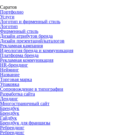
Саратов
Портфолио
Услуги
Логотип и фирменный стиль
Логотип
Фирменный стиль
Дизайн атрибутов бренда
Дизайн презентаций/каталогов
Рекламная кампания
Идеология бренда и коммуникация
Платформа бренда
Рекламная коммуникация
HR-брендинг
Нейминг
Название
Торговая марка
Упаковка
Сопровождение в типографии
Разработка сайта
Лендинг
Многостраничный сайт
Брендбук
Брендбук
Гайдбук
Брендбук для франшизы
Ребрендинг
Ребрендинг