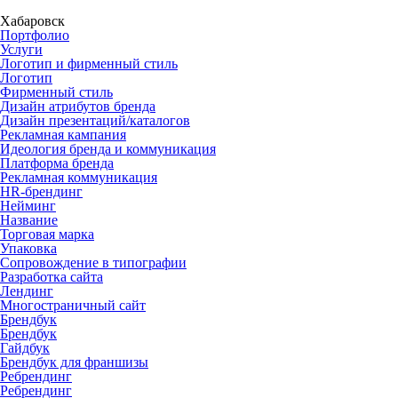
Хабаровск
Портфолио
Услуги
Логотип и фирменный стиль
Логотип
Фирменный стиль
Дизайн атрибутов бренда
Дизайн презентаций/каталогов
Рекламная кампания
Идеология бренда и коммуникация
Платформа бренда
Рекламная коммуникация
HR-брендинг
Нейминг
Название
Торговая марка
Упаковка
Сопровождение в типографии
Разработка сайта
Лендинг
Многостраничный сайт
Брендбук
Брендбук
Гайдбук
Брендбук для франшизы
Ребрендинг
Ребрендинг