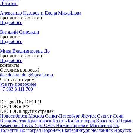
Логотип
Александр Назаров и Елена Михайлова
Брендинг и Логотип
Подробнее
Виталий Сапелкин
Брендинг
Подробнее
Мира Владимировна До
Брендинг и Логотип
Подробнее
контакты
Остались вопросы?
decide.brandup@gmail.com
Стать партнером
Узнать подробнее
+7 983 3 111 700
Designed by DECIDE
DECIDE в РФ
DECIDE в других странах
Новосибирск
Москва
Санкт-Петербург
Якутск
Сургут
Сочи
Владивосток
Красноярск
Казань
Калининград
Краснодар
Пермь
Кемерово
Томск
Уфа
Омск
Нижневартовск
Магнитогорск
Тольятти
Волгоград
Воронеж
Екатеринбург
Челябинск
Иркутск