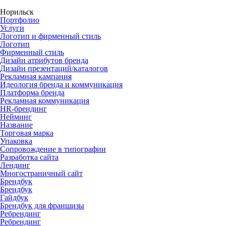
Норильск
Портфолио
Услуги
Логотип и фирменный стиль
Логотип
Фирменный стиль
Дизайн атрибутов бренда
Дизайн презентаций/каталогов
Рекламная кампания
Идеология бренда и коммуникация
Платформа бренда
Рекламная коммуникация
HR-брендинг
Нейминг
Название
Торговая марка
Упаковка
Сопровождение в типографии
Разработка сайта
Лендинг
Многостраничный сайт
Брендбук
Брендбук
Гайдбук
Брендбук для франшизы
Ребрендинг
Ребрендинг