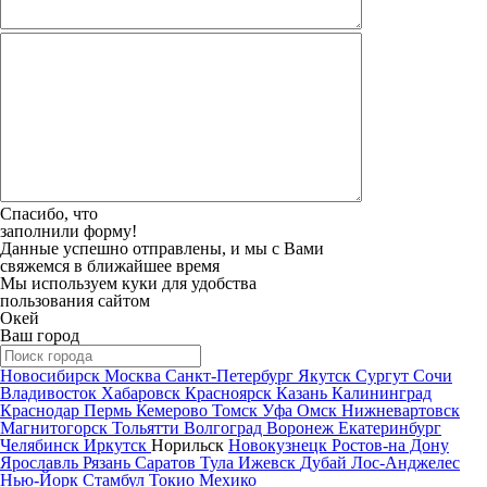
Спасибо, что
заполнили форму!
Данные успешно отправлены, и мы с Вами
свяжемся в ближайшее время
Мы используем куки для удобства
пользования сайтом
Окей
Ваш город
Новосибирск
Москва
Санкт-Петербург
Якутск
Сургут
Сочи
Владивосток
Хабаровск
Красноярск
Казань
Калининград
Краснодар
Пермь
Кемерово
Томск
Уфа
Омск
Нижневартовск
Магнитогорск
Тольятти
Волгоград
Воронеж
Екатеринбург
Челябинск
Иркутск
Норильск
Новокузнецк
Ростов-на Дону
Ярославль
Рязань
Саратов
Тула
Ижевск
Дубай
Лос-Анджелес
Нью-Йорк
Стамбул
Токио
Мехико