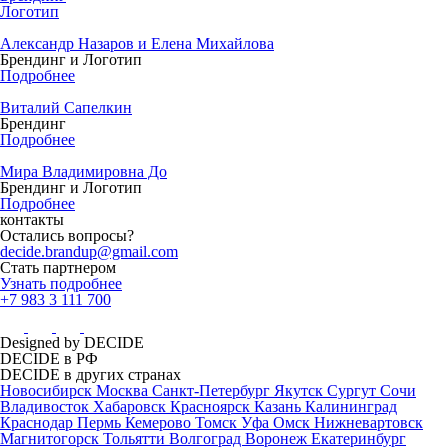
Логотип
Александр Назаров и Елена Михайлова
Брендинг и Логотип
Подробнее
Виталий Сапелкин
Брендинг
Подробнее
Мира Владимировна До
Брендинг и Логотип
Подробнее
контакты
Остались вопросы?
decide.brandup@gmail.com
Стать партнером
Узнать подробнее
+7 983 3 111 700
Designed by DECIDE
DECIDE в РФ
DECIDE в других странах
Новосибирск
Москва
Санкт-Петербург
Якутск
Сургут
Сочи
Владивосток
Хабаровск
Красноярск
Казань
Калининград
Краснодар
Пермь
Кемерово
Томск
Уфа
Омск
Нижневартовск
Магнитогорск
Тольятти
Волгоград
Воронеж
Екатеринбург