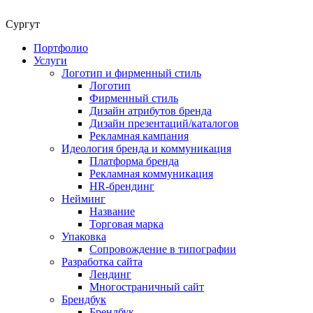
Сургут
Портфолио
Услуги
Логотип и фирменный стиль
Логотип
Фирменный стиль
Дизайн атрибутов бренда
Дизайн презентаций/каталогов
Рекламная кампания
Идеология бренда и коммуникация
Платформа бренда
Рекламная коммуникация
HR-брендинг
Нейминг
Название
Торговая марка
Упаковка
Сопровождение в типографии
Разработка сайта
Лендинг
Многостраничный сайт
Брендбук
Брендбук