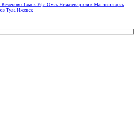
ь
Кемерово
Томск
Уфа
Омск
Нижневартовск
Магнитогорск
тов
Тула
Ижевск