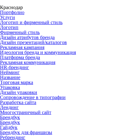
Краснодар
Портфолио
Услуги
Логотип и фирменный стиль
Логотип
Фирменный стиль
Дизайн атрибутов бренда
Дизайн презентаций/каталогов
Рекламная кампания
Идеология бренда и коммуникация
Платформа бренда
Рекламная коммуникация
HR-брендинг
Нейминг
Название
Торговая марка
Упаковка
Дизайн упаковки
Сопровождение в типографии
Разработка сайта
Лендинг
Многостраничный сайт
Брендбук
Брендбук
Гайдбук
Брендбук для франшизы
Ребрендинг