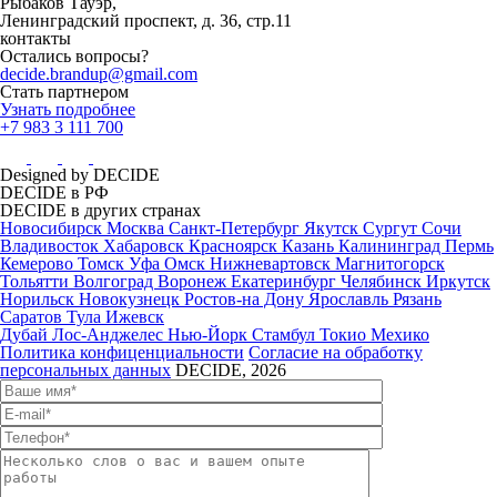
Рыбаков Тауэр,
Ленинградский проспект, д. 36, стр.11
контакты
Остались вопросы?
decide.brandup@gmail.com
Стать партнером
Узнать подробнее
+7 983 3 111 700
Designed by DECIDE
DECIDE в РФ
DECIDE в других странах
Новосибирск
Москва
Санкт-Петербург
Якутск
Сургут
Сочи
Владивосток
Хабаровск
Красноярск
Казань
Калининград
Пермь
Кемерово
Томск
Уфа
Омск
Нижневартовск
Магнитогорск
Тольятти
Волгоград
Воронеж
Екатеринбург
Челябинск
Иркутск
Норильск
Новокузнецк
Ростов-на Дону
Ярославль
Рязань
Саратов
Тула
Ижевск
Дубай
Лос-Анджелес
Нью-Йорк
Стамбул
Токио
Мехико
Политика конфиценциальности
Согласие на обработку
персональных данных
DECIDE, 2026