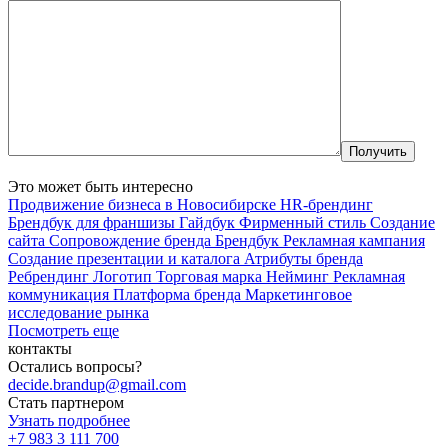
Это может быть интересно
Продвижение бизнеса в Новосибирске
HR-брендинг
Брендбук для франшизы
Гайдбук
Фирменный стиль
Создание
сайта
Сопровождение бренда
Брендбук
Рекламная кампания
Создание презентации и каталога
Атрибуты бренда
Ребрендинг
Логотип
Торговая марка
Нейминг
Рекламная
коммуникация
Платформа бренда
Маркетинговое
исследование рынка
Посмотреть еще
контакты
Остались вопросы?
decide.brandup@gmail.com
Стать партнером
Узнать подробнее
+7 983 3 111 700