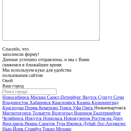
Спасибо, что
заполнили форму!
Данные успешно отправлены, и мы с Вами
свяжемся в ближайшее время
Мы используем куки для удобства
пользования сайтом
Окей
Ваш город
Новосибирск
Москва
Санкт-Петербург
Якутск
Сургут
Сочи
Владивосток
Хабаровск
Красноярск
Казань
Калининград
Краснодар
Пермь
Кемерово
Томск
Уфа
Омск
Нижневартовск
Магнитогорск
Тольятти
Волгоград
Воронеж
Екатеринбург
Челябинск
Иркутск
Норильск
Новокузнецк
Ростов-на Дону
Ярославль
Рязань
Саратов
Тула
Ижевск
Дубай
Лос-Анджелес
Нью-Йорк
Стамбул
Токио
Мехико