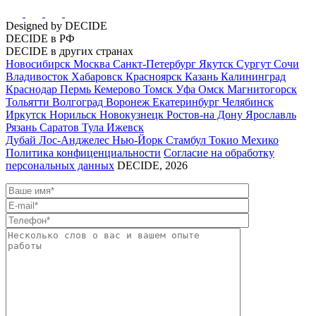
Designed by DECIDE
DECIDE в РФ
DECIDE в других странах
Новосибирск
Москва
Санкт-Петербург
Якутск
Сургут
Сочи
Владивосток
Хабаровск
Красноярск
Казань
Калининград
Краснодар
Пермь
Кемерово
Томск
Уфа
Омск
Магнитогорск
Тольятти
Волгоград
Воронеж
Екатеринбург
Челябинск
Иркутск
Норильск
Новокузнецк
Ростов-на Дону
Ярославль
Рязань
Саратов
Тула
Ижевск
Дубай
Лос-Анджелес
Нью-Йорк
Стамбул
Токио
Мехико
Политика конфиценциальности
Согласие на обработку
персональных данных
DECIDE, 2026