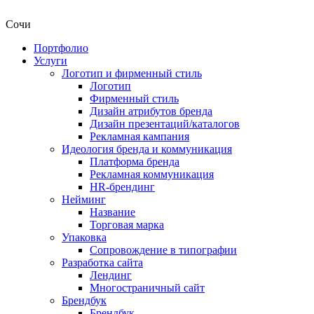
Сочи
Портфолио
Услуги
Логотип и фирменный стиль
Логотип
Фирменный стиль
Дизайн атрибутов бренда
Дизайн презентаций/каталогов
Рекламная кампания
Идеология бренда и коммуникация
Платформа бренда
Рекламная коммуникация
HR-брендинг
Нейминг
Название
Торговая марка
Упаковка
Сопровождение в типографии
Разработка сайта
Лендинг
Многостраничный сайт
Брендбук
Брендбук