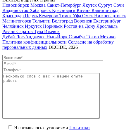
Новосибирск
Москва
Санкт-Петербург
Якутск
Сургут
Сочи
Владивосток
Хабаровск
Красноярск
Казань
Калининград
Краснодар
Пермь
Кемерово
Томск
Уфа
Омск
Нижневартовск
Магнитогорск
Тольятти
Волгоград
Воронеж
Екатеринбург
Челябинск
Иркутск
Норильск
Ростов-на Дону
Ярославль
Рязань
Саратов
Тула
Ижевск
Дубай
Лос-Анджелес
Нью-Йорк
Стамбул
Токио
Мехико
Политика конфиценциальности
Согласие на обработку
персональных данных
DECIDE, 2026
Я соглашаюсь с условиями
Политики