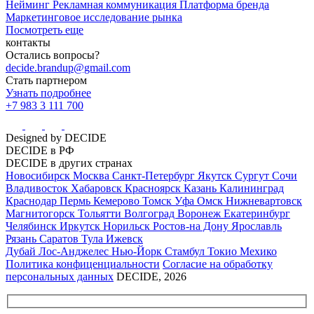
Нейминг
Рекламная коммуникация
Платформа бренда
Маркетинговое исследование рынка
Посмотреть еще
контакты
Остались вопросы?
decide.brandup@gmail.com
Стать партнером
Узнать подробнее
+7 983 3 111 700
Designed by DECIDE
DECIDE в РФ
DECIDE в других странах
Новосибирск
Москва
Санкт-Петербург
Якутск
Сургут
Сочи
Владивосток
Хабаровск
Красноярск
Казань
Калининград
Краснодар
Пермь
Кемерово
Томск
Уфа
Омск
Нижневартовск
Магнитогорск
Тольятти
Волгоград
Воронеж
Екатеринбург
Челябинск
Иркутск
Норильск
Ростов-на Дону
Ярославль
Рязань
Саратов
Тула
Ижевск
Дубай
Лос-Анджелес
Нью-Йорк
Стамбул
Токио
Мехико
Политика конфиценциальности
Согласие на обработку
персональных данных
DECIDE, 2026