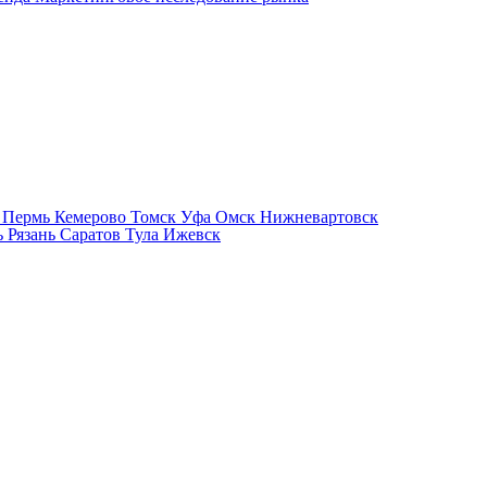
р
Пермь
Кемерово
Томск
Уфа
Омск
Нижневартовск
ь
Рязань
Саратов
Тула
Ижевск