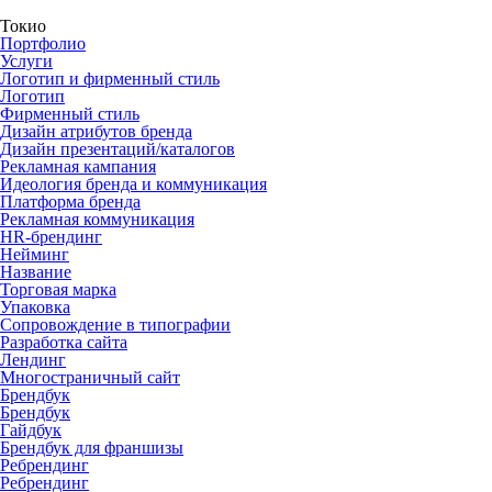
Токио
Портфолио
Услуги
Логотип и фирменный стиль
Логотип
Фирменный стиль
Дизайн атрибутов бренда
Дизайн презентаций/каталогов
Рекламная кампания
Идеология бренда и коммуникация
Платформа бренда
Рекламная коммуникация
HR-брендинг
Нейминг
Название
Торговая марка
Упаковка
Сопровождение в типографии
Разработка сайта
Лендинг
Многостраничный сайт
Брендбук
Брендбук
Гайдбук
Брендбук для франшизы
Ребрендинг
Ребрендинг