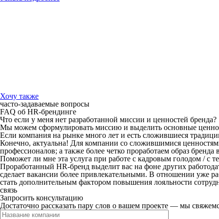
Хочу также
часто-задаваемые вопросы
FAQ об HR-брендинге
Что если у меня нет разработанной миссии и ценностей бренда?
Мы можем сформулировать миссию и выделить основные ценност
Если компания на рынке много лет и есть сложившиеся традиции 
Конечно, актуальна! Для компании со сложившимися ценностя
профессионалов; а также более четко проработаем образ бренда в
Поможет ли мне эта услуга при работе с кадровым голодом / с 
Проработанный HR-бренд выделит вас на фоне других работода
сделает вакансии более привлекательными. В отношении уже р
стать дополнительным фактором повышения лояльности сотруд
связь
Запросить консультацию
Достаточно рассказать пару слов о вашем проекте — мы свяжемс