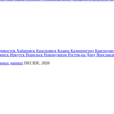
дивосток
Хабаровск
Красноярск
Казань
Калининград
Краснода
бинск
Иркутск
Норильск
Новокузнецк
Ростов-на Дону
Ярославл
льных данных
DECIDE, 2026