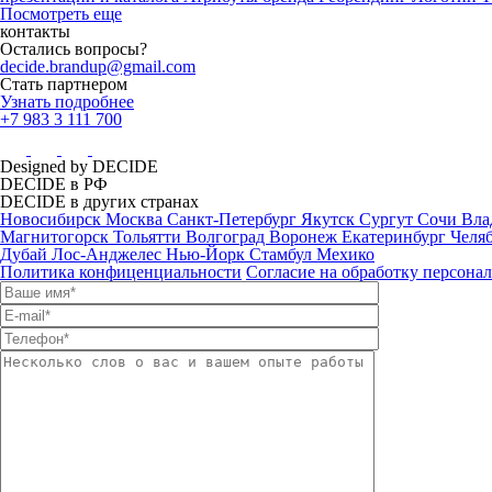
Посмотреть еще
контакты
Остались вопросы?
decide.brandup@gmail.com
Стать партнером
Узнать подробнее
+7 983 3 111 700
Designed by DECIDE
DECIDE в РФ
DECIDE в других странах
Новосибирск
Москва
Санкт-Петербург
Якутск
Сургут
Сочи
Вла
Магнитогорск
Тольятти
Волгоград
Воронеж
Екатеринбург
Челя
Дубай
Лос-Анджелес
Нью-Йорк
Стамбул
Мехико
Политика конфиценциальности
Согласие на обработку персона