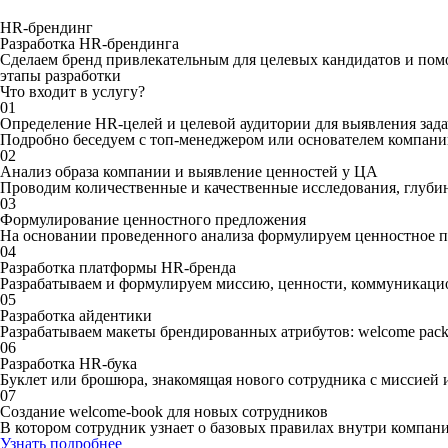
HR-брендинг
Разработка HR-брендинга
Сделаем бренд привлекательным для целевых кандидатов и п
этапы разработки
Что входит в услугу?
01
Определение HR-целей и целевой аудитории для выявления зад
Подробно беседуем с топ-менеджером или основателем компани
02
Анализ образа компании и выявление ценностей у ЦА
Проводим количественные и качественные исследования, глубин
03
Формулирование ценностного предложения
На основании проведенного анализа формулируем ценностное 
04
Разработка платформы HR-бренда
Разрабатываем и формулируем миссию, ценности, коммуникацио
05
Разработка айдентики
Разрабатываем макеты брендированных атрибутов: welcome pack
06
Разработка HR-бука
Буклет или брошюра, знакомящая нового сотрудника с миссией
07
Создание welcome-book для новых сотрудников
В котором сотрудник узнает о базовых правилах внутри компани
Узнать подробнее