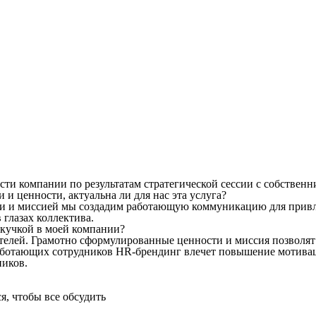
и компании по результатам стратегической сессии с собствен
и ценности, актуальна ли для нас эта услуга?
ми и миссией мы создадим работающую коммуникацию для прив
 глазах коллектива.
текучкой в моей компании?
телей. Грамотно сформулированные ценности и миссия позволят
аботающих сотрудников HR-брендинг влечет повышение мотивац
ников.
я, чтобы все обсудить