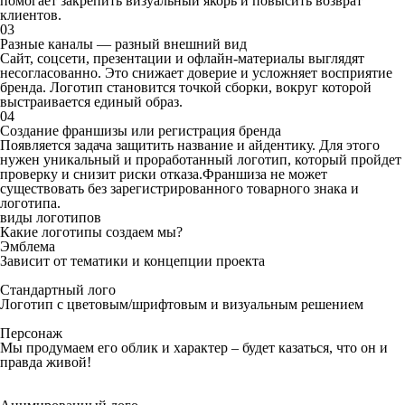
помогает закрепить визуальный якорь и повысить возврат
клиентов.
03
Разные каналы — разный внешний вид
Сайт, соцсети, презентации и офлайн-материалы выглядят
несогласованно. Это снижает доверие и усложняет восприятие
бренда. Логотип становится точкой сборки, вокруг которой
выстраивается единый образ.
04
Создание франшизы или регистрация бренда
Появляется задача защитить название и айдентику. Для этого
нужен уникальный и проработанный логотип, который пройдет
проверку и снизит риски отказа.Франшиза не может
существовать без зарегистрированного товарного знака и
логотипа.
виды логотипов
Какие логотипы создаем мы?
Эмблема
Зависит от тематики и концепции проекта
Стандартный лого
Логотип с цветовым/шрифтовым и визуальным решением
Персонаж
Мы продумаем его облик и характер – будет казаться, что он и
правда живой!