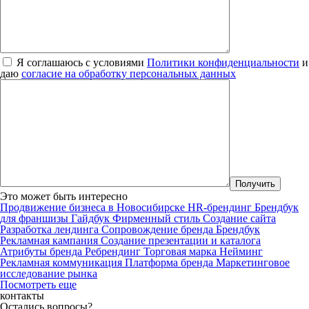
Я соглашаюсь с условиями
Политики конфиденциальности
и
даю
согласие на обработку персональных данных
Это может быть интересно
Продвижение бизнеса в Новосибирске
HR-брендинг
Брендбук
для франшизы
Гайдбук
Фирменный стиль
Создание сайта
Разработка лендинга
Сопровождение бренда
Брендбук
Рекламная кампания
Создание презентации и каталога
Атрибуты бренда
Ребрендинг
Торговая марка
Нейминг
Рекламная коммуникация
Платформа бренда
Маркетинговое
исследование рынка
Посмотреть еще
контакты
Остались вопросы?