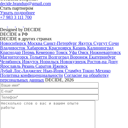
decide.brandup@gmail.com
Стать партнером
Узнать подробнее
+7 983 3 111 700
Designed by DECIDE
DECIDE в РФ
DECIDE в других странах
Новосибирск
Москва
Санкт-Петербург
Якутск
Сургут
Сочи
Владивосток
Хабаровск
Красноярск
Казань
Калининград
Краснодар
Пермь
Кемерово
Томск
Уфа
Омск
Нижневартовск
Магнитогорск
Тольятти
Волгоград
Воронеж
Екатеринбург
Челябинск
Иркутск
Норильск
Новокузнецк
Ростов-на Дону
Ярославль
Рязань
Саратов
Ижевск
Дубай
Лос-Анджелес
Нью-Йорк
Стамбул
Токио
Мехико
Политика конфиценциальности
Согласие на обработку
персональных данных
DECIDE, 2026