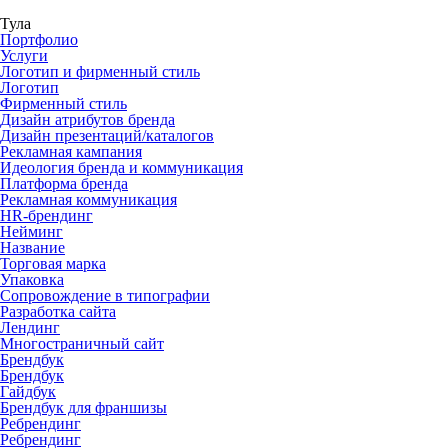
Тула
Портфолио
Услуги
Логотип и фирменный стиль
Логотип
Фирменный стиль
Дизайн атрибутов бренда
Дизайн презентаций/каталогов
Рекламная кампания
Идеология бренда и коммуникация
Платформа бренда
Рекламная коммуникация
HR-брендинг
Нейминг
Название
Торговая марка
Упаковка
Сопровождение в типографии
Разработка сайта
Лендинг
Многостраничный сайт
Брендбук
Брендбук
Гайдбук
Брендбук для франшизы
Ребрендинг
Ребрендинг