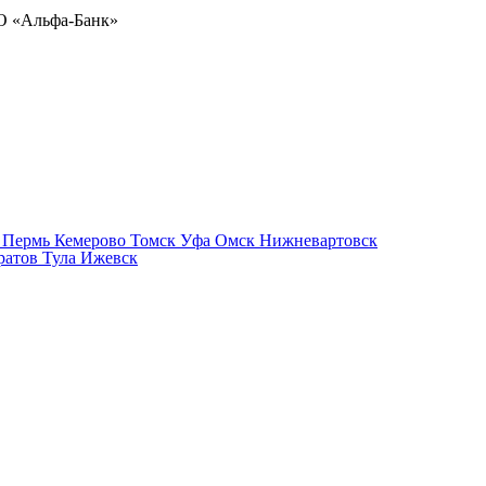
АО «Альфа-Банк»
р
Пермь
Кемерово
Томск
Уфа
Омск
Нижневартовск
ратов
Тула
Ижевск