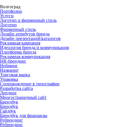
Волгоград
Портфолио
Услуги
Логотип и фирменный стиль
Логотип
Фирменный стиль
Дизайн атрибутов бренда
Дизайн презентаций/каталогов
Рекламная кампания
Идеология бренда и коммуникация
Платформа бренда
Рекламная коммуникация
HR-брендинг
Нейминг
Название
Торговая марка
Упаковка
Сопровождение в типографии
Разработка сайта
Лендинг
Многостраничный сайт
Брендбук
Брендбук
Гайдбук
Брендбук для франшизы
Ребрендинг
Ребрендинг