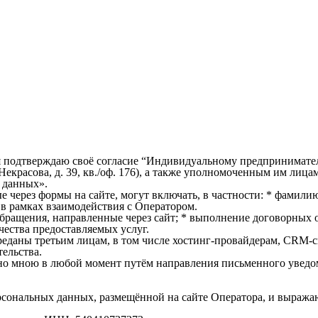
com/, я подтверждаю своё согласие “Индивидуальному предприни
Некрасова, д. 39, кв./оф. 176), а также уполномоченным им лиц
 данных».
 через формы на сайте, могут включать, в частности: * фамилию,
 в рамках взаимодействия с Оператором.
 обращения, направленные через сайт; * выполнение договорных
чества предоставляемых услуг.
реданы третьим лицам, в том числе хостинг-провайдерам, CRM-с
тельства.
вано мною в любой момент путём направления письменного уведо
ерсональных данных, размещённой на сайте Оператора, и выража