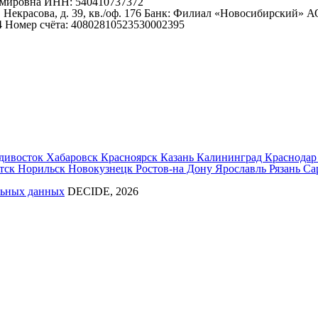
имировна ИНН: 540410737372
. Некрасова, д. 39, кв./оф. 176 Банк: Филиал «Новосибирский» 
 Номер счёта: 40802810523530002395
дивосток
Хабаровск
Красноярск
Казань
Калининград
Краснода
тск
Норильск
Новокузнецк
Ростов-на Дону
Ярославль
Рязань
Са
льных данных
DECIDE, 2026