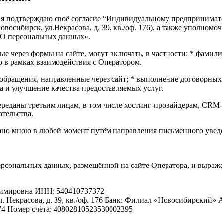
.com/, я подтверждаю своё согласие “Индивидуальному предприн
Новосибирск, ул.Некрасова, д. 39, кв./оф. 176), а также уполно
«О персональных данных».
е через формы на сайте, могут включать, в частности: * фамилию
о в рамках взаимодействия с Оператором.
и обращения, направленные через сайт; * выполнение договорны
а и улучшение качества предоставляемых услуг.
ереданы третьим лицам, в том числе хостинг-провайдерам, CRM-
ательства.
звано мною в любой момент путём направления письменного увед
персональных данных, размещённой на сайте Оператора, и выраж
димировна ИНН: 540410737372
л. Некрасова, д. 39, кв./оф. 176 Банк: Филиал «Новосибирский»
4 Номер счёта: 40802810523530002395