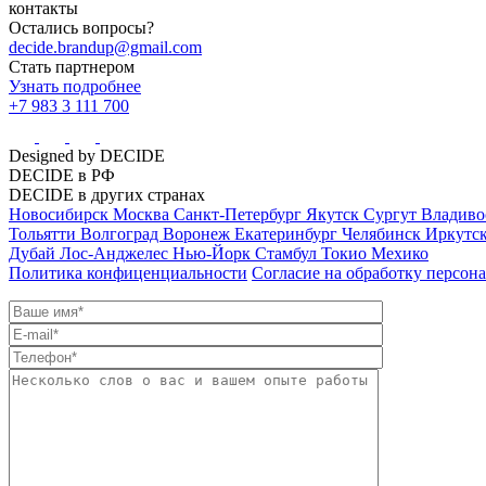
контакты
Остались вопросы?
decide.brandup@gmail.com
Стать партнером
Узнать подробнее
+7 983 3 111 700
Designed by DECIDE
DECIDE в РФ
DECIDE в других странах
Новосибирск
Москва
Санкт-Петербург
Якутск
Сургут
Владиво
Тольятти
Волгоград
Воронеж
Екатеринбург
Челябинск
Иркутс
Дубай
Лос-Анджелес
Нью-Йорк
Стамбул
Токио
Мехико
Политика конфиценциальности
Согласие на обработку персон