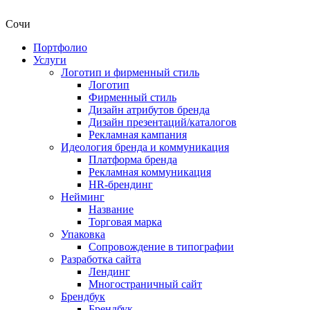
Сочи
Портфолио
Услуги
Логотип и фирменный стиль
Логотип
Фирменный стиль
Дизайн атрибутов бренда
Дизайн презентаций/каталогов
Рекламная кампания
Идеология бренда и коммуникация
Платформа бренда
Рекламная коммуникация
HR-брендинг
Нейминг
Название
Торговая марка
Упаковка
Сопровождение в типографии
Разработка сайта
Лендинг
Многостраничный сайт
Брендбук
Брендбук