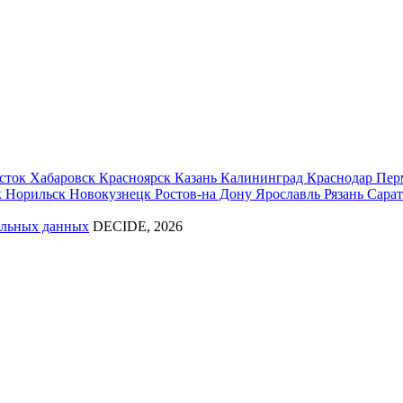
сток
Хабаровск
Красноярск
Казань
Калининград
Краснодар
Пер
к
Норильск
Новокузнецк
Ростов-на Дону
Ярославль
Рязань
Сара
альных данных
DECIDE, 2026