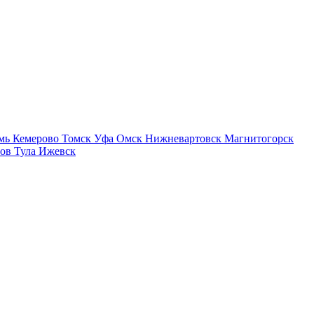
мь
Кемерово
Томск
Уфа
Омск
Нижневартовск
Магнитогорск
тов
Тула
Ижевск