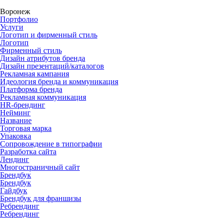
Воронеж
Портфолио
Услуги
Логотип и фирменный стиль
Логотип
Фирменный стиль
Дизайн атрибутов бренда
Дизайн презентаций/каталогов
Рекламная кампания
Идеология бренда и коммуникация
Платформа бренда
Рекламная коммуникация
HR-брендинг
Нейминг
Название
Торговая марка
Упаковка
Сопровождение в типографии
Разработка сайта
Лендинг
Многостраничный сайт
Брендбук
Брендбук
Гайдбук
Брендбук для франшизы
Ребрендинг
Ребрендинг