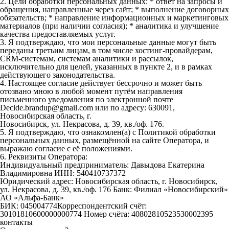
2. Цели обработки персональных данных: * ответ на запросы и
обращения, направленные через сайт; * выполнение договорных
обязательств; * направление информационных и маркетинговых
материалов (при наличии согласия); * аналитика и улучшение
качества предоставляемых услуг.
3. Я подтверждаю, что мои персональные данные могут быть
переданы третьим лицам, в том числе хостинг-провайдерам,
CRM-системам, системам аналитики и рассылок,
исключительно для целей, указанных в пункте 2, и в рамках
действующего законодательства.
4. Настоящее согласие действует бессрочно и может быть
отозвано мною в любой момент путём направления
письменного уведомления по электронной почте
Decide.brandup@gmail.com или по адресу: 630091,
Новосибирская область, г.
Новосибирск, ул. Некрасова, д. 39, кв./оф. 176.
5. Я подтверждаю, что ознакомлен(а) с Политикой обработки
персональных данных, размещённой на сайте Оператора, и
выражаю согласие с её положениями.
6. Реквизиты Оператора:
Индивидуальный предприниматель: Давыдова Екатерина
Владимировна ИНН: 540410737372
Юридический адрес: Новосибирская область, г. Новосибирск,
ул. Некрасова, д. 39, кв./оф. 176 Банк: Филиал «Новосибирский»
АО «Альфа-Банк»
БИК: 045004774Корреспондентский счёт:
30101810600000000774 Номер счёта: 40802810523530002395
контакты