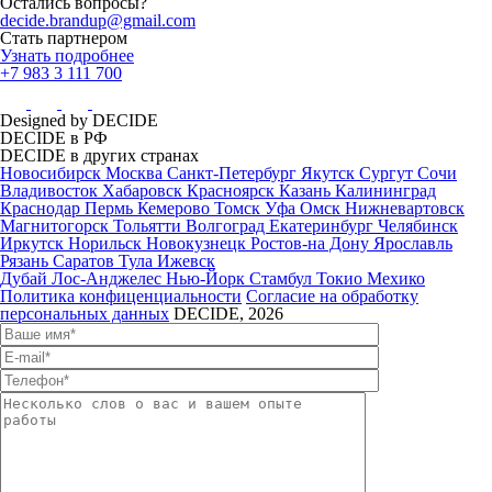
Остались вопросы?
decide.brandup@gmail.com
Стать партнером
Узнать подробнее
+7 983 3 111 700
Designed by DECIDE
DECIDE в РФ
DECIDE в других странах
Новосибирск
Москва
Санкт-Петербург
Якутск
Сургут
Сочи
Владивосток
Хабаровск
Красноярск
Казань
Калининград
Краснодар
Пермь
Кемерово
Томск
Уфа
Омск
Нижневартовск
Магнитогорск
Тольятти
Волгоград
Екатеринбург
Челябинск
Иркутск
Норильск
Новокузнецк
Ростов-на Дону
Ярославль
Рязань
Саратов
Тула
Ижевск
Дубай
Лос-Анджелес
Нью-Йорк
Стамбул
Токио
Мехико
Политика конфиценциальности
Согласие на обработку
персональных данных
DECIDE, 2026