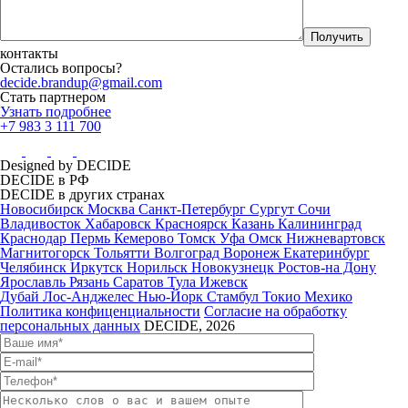
контакты
Остались вопросы?
decide.brandup@gmail.com
Стать партнером
Узнать подробнее
+7 983 3 111 700
Designed by DECIDE
DECIDE в РФ
DECIDE в других странах
Новосибирск
Москва
Санкт-Петербург
Сургут
Сочи
Владивосток
Хабаровск
Красноярск
Казань
Калининград
Краснодар
Пермь
Кемерово
Томск
Уфа
Омск
Нижневартовск
Магнитогорск
Тольятти
Волгоград
Воронеж
Екатеринбург
Челябинск
Иркутск
Норильск
Новокузнецк
Ростов-на Дону
Ярославль
Рязань
Саратов
Тула
Ижевск
Дубай
Лос-Анджелес
Нью-Йорк
Стамбул
Токио
Мехико
Политика конфиценциальности
Согласие на обработку
персональных данных
DECIDE, 2026