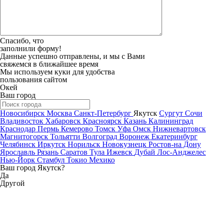
Спасибо, что
заполнили форму!
Данные успешно отправлены, и мы с Вами
свяжемся в ближайшее время
Мы используем куки для удобства
пользования сайтом
Окей
Ваш город
Новосибирск
Москва
Санкт-Петербург
Якутск
Сургут
Сочи
Владивосток
Хабаровск
Красноярск
Казань
Калининград
Краснодар
Пермь
Кемерово
Томск
Уфа
Омск
Нижневартовск
Магнитогорск
Тольятти
Волгоград
Воронеж
Екатеринбург
Челябинск
Иркутск
Норильск
Новокузнецк
Ростов-на Дону
Ярославль
Рязань
Саратов
Тула
Ижевск
Дубай
Лос-Анджелес
Нью-Йорк
Стамбул
Токио
Мехико
Ваш город Якутск?
Да
Другой