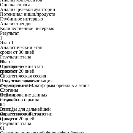
Оценка спроса
Анализ целевой аудитории
Потенциал ниши/продукта
Глубинное интервью
Анализ трендов
Количественное интервью
Результат
1
Этап 1
Аналитический этап
сроки от 30 дней
Результат этапа
01
Этап 2
Проверка
Стратегический этап
гипотез
сроки от
20
дней
02
Стратегическая сессия
Получение данных
Рекламная коммуникация
о мышлении ЦА
Формирование платформы бренда в 2 этапа
03
Слоганы
Формирование данных
Нейминг
и инсайтов о рынке
Результат
04
2
Выводы для дальнейшей
Этап 2
маркетинговой стратегии
Стратегический этап
Процесс
сроки от
20
дней
Результат этапа
01
Создание уникальной философии бренда