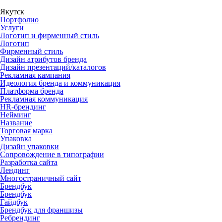
Якутск
Портфолио
Услуги
Логотип и фирменный стиль
Логотип
Фирменный стиль
Дизайн атрибутов бренда
Дизайн презентаций/каталогов
Рекламная кампания
Идеология бренда и коммуникация
Платформа бренда
Рекламная коммуникация
HR-брендинг
Нейминг
Название
Торговая марка
Упаковка
Дизайн упаковки
Сопровождение в типографии
Разработка сайта
Лендинг
Многостраничный сайт
Брендбук
Брендбук
Гайдбук
Брендбук для франшизы
Ребрендинг