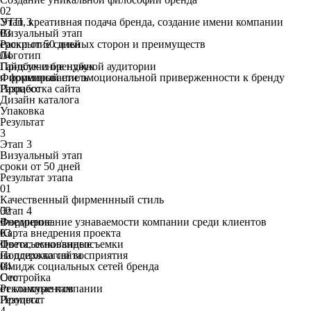
02
УТП, креативная подача бренда, создание имени компании
Этап 3
03
Визуальный этап
Раскрытие сильных сторон и преимуществ
сроки от
50
дней
04
Логотип
Привлечение нужной аудитории
Гайдбук и брендбук
и формирование эмоциональной приверженности к бренду
Фирменный стиль
Процесс
Разработка сайта
Дизайн каталога
Упаковка
Результат
3
Этап 3
Визуальный этап
сроки от
50
дней
Результат этапа
01
Качественный фирменнный стиль
02
Этап 4
Формирование узнаваемости компании среди клиентов
Внедрение
03
Карта внедрения проекта
Цвета, основанные
Фотосъемки/видеосъемки
на психологии восприятия
Поддержка сайта
04
Имидж социальных сетей бренда
Отстройка
Сео
от конкурентов
Рекламные кампании
Процесс
Результат
4