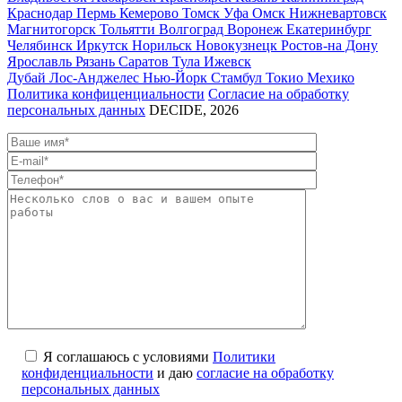
Краснодар
Пермь
Кемерово
Томск
Уфа
Омск
Нижневартовск
Магнитогорск
Тольятти
Волгоград
Воронеж
Екатеринбург
Челябинск
Иркутск
Норильск
Новокузнецк
Ростов-на Дону
Ярославль
Рязань
Саратов
Тула
Ижевск
Дубай
Лос-Анджелес
Нью-Йорк
Стамбул
Токио
Мехико
Политика конфиценциальности
Согласие на обработку
персональных данных
DECIDE, 2026
Я соглашаюсь с условиями
Политики
конфиденциальности
и даю
согласие на обработку
персональных данных