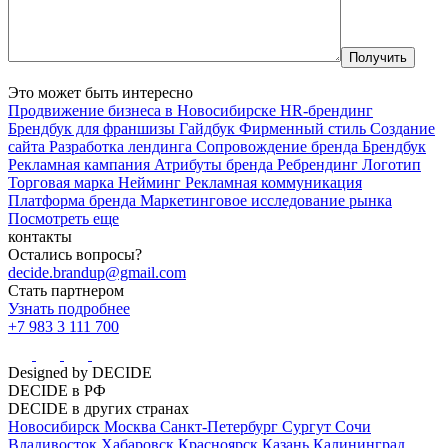
Это может быть интересно
Продвижение бизнеса в Новосибирске
HR-брендинг
Брендбук для франшизы
Гайдбук
Фирменный стиль
Создание
сайта
Разработка лендинга
Сопровождение бренда
Брендбук
Рекламная кампания
Атрибуты бренда
Ребрендинг
Логотип
Торговая марка
Нейминг
Рекламная коммуникация
Платформа бренда
Маркетинговое исследование рынка
Посмотреть еще
контакты
Остались вопросы?
decide.brandup@gmail.com
Стать партнером
Узнать подробнее
+7 983 3 111 700
Designed by DECIDE
DECIDE в РФ
DECIDE в других странах
Новосибирск
Москва
Санкт-Петербург
Сургут
Сочи
Владивосток
Хабаровск
Красноярск
Казань
Калининград