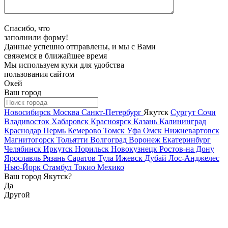
Спасибо, что
заполнили форму!
Данные успешно отправлены, и мы с Вами
свяжемся в ближайшее время
Мы используем куки для удобства
пользования сайтом
Окей
Ваш город
Новосибирск
Москва
Санкт-Петербург
Якутск
Сургут
Сочи
Владивосток
Хабаровск
Красноярск
Казань
Калининград
Краснодар
Пермь
Кемерово
Томск
Уфа
Омск
Нижневартовск
Магнитогорск
Тольятти
Волгоград
Воронеж
Екатеринбург
Челябинск
Иркутск
Норильск
Новокузнецк
Ростов-на Дону
Ярославль
Рязань
Саратов
Тула
Ижевск
Дубай
Лос-Анджелес
Нью-Йорк
Стамбул
Токио
Мехико
Ваш город Якутск?
Да
Другой