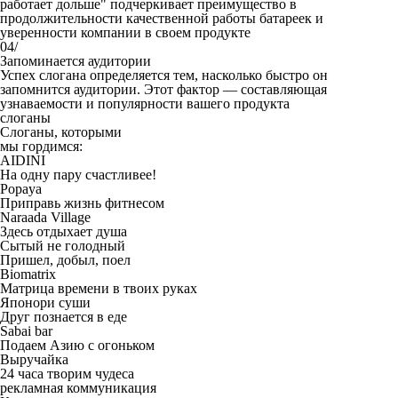
работает дольше" подчеркивает преимущество в
продолжительности качественной работы батареек и
уверенности компании в своем продукте
04/
Запоминается аудитории
Успех слогана определяется тем, насколько быстро он
запомнится аудитории. Этот фактор — составляющая
узнаваемости и популярности вашего продукта
слоганы
Слоганы, которыми
мы гордимся:
AIDINI
На одну пару счастливее!
Popaya
Приправь жизнь фитнесом
Naraada Village
Здесь отдыхает душа
Сытый не голодный
Пришел, добыл, поел
Biomatrix
Матрица времени в твоих руках
Японори суши
Друг познается в еде
Sabai bar
Подаем Азию с огоньком
Выручайка
24 часа творим чудеса
рекламная коммуникация