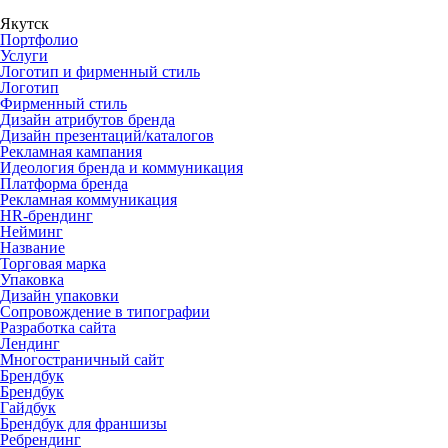
Якутск
Портфолио
Услуги
Логотип и фирменный стиль
Логотип
Фирменный стиль
Дизайн атрибутов бренда
Дизайн презентаций/каталогов
Рекламная кампания
Идеология бренда и коммуникация
Платформа бренда
Рекламная коммуникация
HR-брендинг
Нейминг
Название
Торговая марка
Упаковка
Дизайн упаковки
Сопровождение в типографии
Разработка сайта
Лендинг
Многостраничный сайт
Брендбук
Брендбук
Гайдбук
Брендбук для франшизы
Ребрендинг