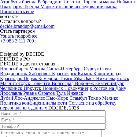
Атрибуты бренда
Ребрендинг
Логотип
Торговая марка
Нейминг
Платформа бренда
Маркетинговое исследование рынка
Посмотреть еще
контакты
Остались вопросы?
decide.brandup@gmail.com
Стать партнером
Узнать подробнее
+7 983 3 111 700
Designed by DECIDE
DECIDE в РФ
DECIDE в других странах
Новосибирск
Москва
Санкт-Петербург
Сургут
Сочи
Владивосток
Хабаровск
Красноярск
Казань
Калининград
Краснодар
Пермь
Кемерово
Томск
Уфа
Омск
Нижневартовск
Магнитогорск
Тольятти
Волгоград
Воронеж
Екатеринбург
Челябинск
Иркутск
Норильск
Новокузнецк
Ростов-на Дону
Ярославль
Рязань
Саратов
Тула
Ижевск
Дубай
Лос-Анджелес
Нью-Йорк
Стамбул
Токио
Мехико
Политика конфиценциальности
Согласие на обработку
персональных данных
DECIDE, 2026