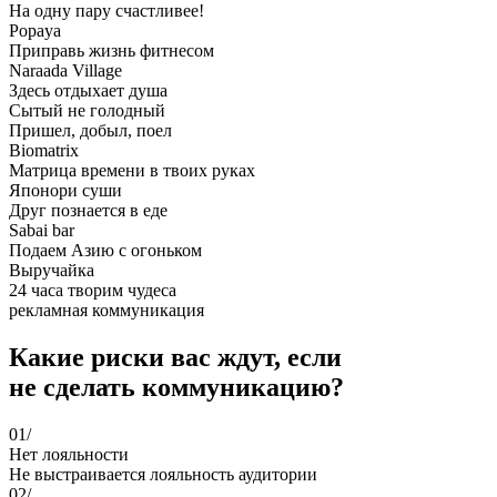
На одну пару счастливее!
Popaya
Приправь жизнь фитнесом
Naraada Village
Здесь отдыхает душа
Сытый не голодный
Пришел, добыл, поел
Biomatrix
Матрица времени в твоих руках
Японори суши
Друг познается в еде
Sabai bar
Подаем Азию с огоньком
Выручайка
24 часа творим чудеса
рекламная коммуникация
Какие риски вас ждут, если
не сделать коммуникацию?
01/
Нет лояльности
Не выстраивается лояльность аудитории
02/