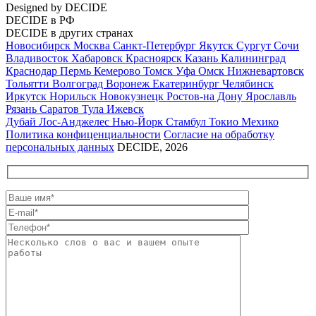
Designed by DECIDE
DECIDE в РФ
DECIDE в других странах
Новосибирск
Москва
Санкт-Петербург
Якутск
Сургут
Сочи
Владивосток
Хабаровск
Красноярск
Казань
Калининград
Краснодар
Пермь
Кемерово
Томск
Уфа
Омск
Нижневартовск
Тольятти
Волгоград
Воронеж
Екатеринбург
Челябинск
Иркутск
Норильск
Новокузнецк
Ростов-на Дону
Ярославль
Рязань
Саратов
Тула
Ижевск
Дубай
Лос-Анджелес
Нью-Йорк
Стамбул
Токио
Мехико
Политика конфиценциальности
Согласие на обработку
персональных данных
DECIDE, 2026