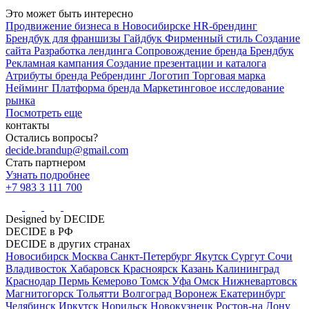
Это может быть интересно
Продвижение бизнеса в Новосибирске
HR-брендинг
Брендбук для франшизы
Гайдбук
Фирменный стиль
Создание
сайта
Разработка лендинга
Сопровождение бренда
Брендбук
Рекламная кампания
Создание презентации и каталога
Атрибуты бренда
Ребрендинг
Логотип
Торговая марка
Нейминг
Платформа бренда
Маркетинговое исследование
рынка
Посмотреть еще
контакты
Остались вопросы?
decide.brandup@gmail.com
Стать партнером
Узнать подробнее
+7 983 3 111 700
Designed by DECIDE
DECIDE в РФ
DECIDE в других странах
Новосибирск
Москва
Санкт-Петербург
Якутск
Сургут
Сочи
Владивосток
Хабаровск
Красноярск
Казань
Калининград
Краснодар
Пермь
Кемерово
Томск
Уфа
Омск
Нижневартовск
Магнитогорск
Тольятти
Волгоград
Воронеж
Екатеринбург
Челябинск
Иркутск
Норильск
Новокузнецк
Ростов-на Дону