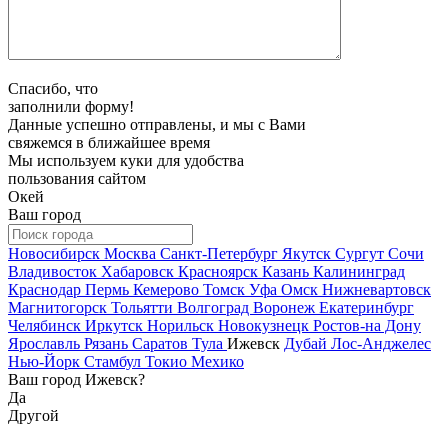
Спасибо, что
заполнили форму!
Данные успешно отправлены, и мы с Вами
свяжемся в ближайшее время
Мы используем куки для удобства
пользования сайтом
Окей
Ваш город
Новосибирск
Москва
Санкт-Петербург
Якутск
Сургут
Сочи
Владивосток
Хабаровск
Красноярск
Казань
Калининград
Краснодар
Пермь
Кемерово
Томск
Уфа
Омск
Нижневартовск
Магнитогорск
Тольятти
Волгоград
Воронеж
Екатеринбург
Челябинск
Иркутск
Норильск
Новокузнецк
Ростов-на Дону
Ярославль
Рязань
Саратов
Тула
Ижевск
Дубай
Лос-Анджелес
Нью-Йорк
Стамбул
Токио
Мехико
Ваш город Ижевск?
Да
Другой