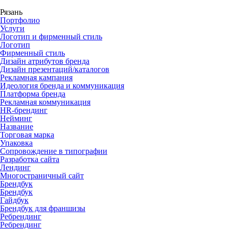
Рязань
Портфолио
Услуги
Логотип и фирменный стиль
Логотип
Фирменный стиль
Дизайн атрибутов бренда
Дизайн презентаций/каталогов
Рекламная кампания
Идеология бренда и коммуникация
Платформа бренда
Рекламная коммуникация
HR-брендинг
Нейминг
Название
Торговая марка
Упаковка
Сопровождение в типографии
Разработка сайта
Лендинг
Многостраничный сайт
Брендбук
Брендбук
Гайдбук
Брендбук для франшизы
Ребрендинг
Ребрендинг