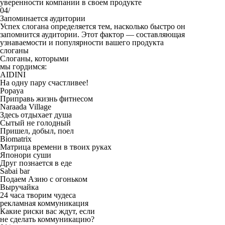
уверенности компании в своем продукте
04/
Запоминается аудитории
Успех слогана определяется тем, насколько быстро он
запомнится аудитории. Этот фактор — составляющая
узнаваемости и популярности вашего продукта
слоганы
Слоганы, которыми
мы гордимся:
AIDINI
На одну пару счастливее!
Popaya
Приправь жизнь фитнесом
Naraada Village
Здесь отдыхает душа
Сытый не голодный
Пришел, добыл, поел
Biomatrix
Матрица времени в твоих руках
Японори суши
Друг познается в еде
Sabai bar
Подаем Азию с огоньком
Выручайка
24 часа творим чудеса
рекламная коммуникация
Какие риски вас ждут, если
не сделать коммуникацию?