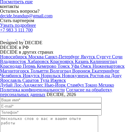
Посмотреть еще
контакты
Остались вопросы?
decide.brandup@gmail.com
Стать партнером
Узнать подробнее
+7 983 3 111 700
Designed by DECIDE
DECIDE в РФ
DECIDE в других странах
Новосибирск
Москва
Санкт-Петербург
Якутск
Сургут
Сочи
Владивосток
Хабаровск
Красноярск
Казань
Калининград
Краснодар
Пермь
Кемерово
Томск
Уфа
Омск
Нижневартовск
Магнитогорск
Тольятти
Волгоград
Воронеж
Екатеринбург
Челябинск
Иркутск
Норильск
Новокузнецк
Ростов-на Дону
Ярославль
Саратов
Тула
Ижевск
Дубай
Лос-Анджелес
Нью-Йорк
Стамбул
Токио
Мехико
Политика конфиценциальности
Согласие на обработку
персональных данных
DECIDE, 2026