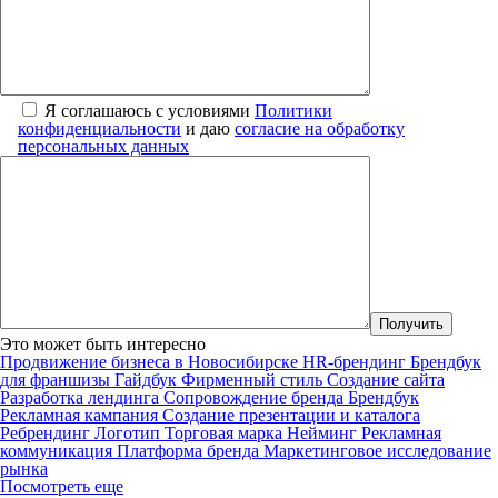
Я соглашаюсь с условиями
Политики
конфиденциальности
и даю
согласие на обработку
персональных данных
Это может быть интересно
Продвижение бизнеса в Новосибирске
HR-брендинг
Брендбук
для франшизы
Гайдбук
Фирменный стиль
Создание сайта
Разработка лендинга
Сопровождение бренда
Брендбук
Рекламная кампания
Создание презентации и каталога
Ребрендинг
Логотип
Торговая марка
Нейминг
Рекламная
коммуникация
Платформа бренда
Маркетинговое исследование
рынка
Посмотреть еще