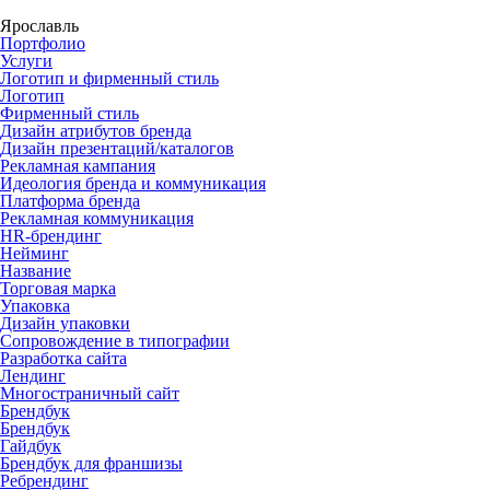
Ярославль
Портфолио
Услуги
Логотип и фирменный стиль
Логотип
Фирменный стиль
Дизайн атрибутов бренда
Дизайн презентаций/каталогов
Рекламная кампания
Идеология бренда и коммуникация
Платформа бренда
Рекламная коммуникация
HR-брендинг
Нейминг
Название
Торговая марка
Упаковка
Дизайн упаковки
Сопровождение в типографии
Разработка сайта
Лендинг
Многостраничный сайт
Брендбук
Брендбук
Гайдбук
Брендбук для франшизы
Ребрендинг