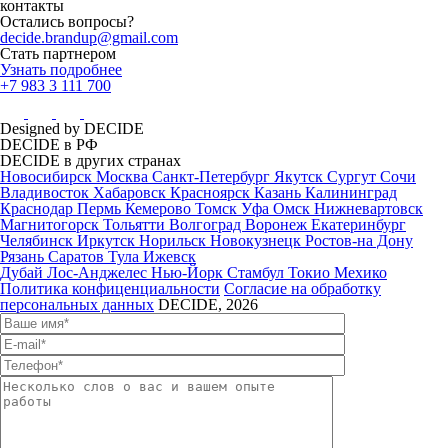
контакты
Остались вопросы?
decide.brandup@gmail.com
Стать партнером
Узнать подробнее
+7 983 3 111 700
Designed by DECIDE
DECIDE в РФ
DECIDE в других странах
Новосибирск
Москва
Санкт-Петербург
Якутск
Сургут
Сочи
Владивосток
Хабаровск
Красноярск
Казань
Калининград
Краснодар
Пермь
Кемерово
Томск
Уфа
Омск
Нижневартовск
Магнитогорск
Тольятти
Волгоград
Воронеж
Екатеринбург
Челябинск
Иркутск
Норильск
Новокузнецк
Ростов-на Дону
Рязань
Саратов
Тула
Ижевск
Дубай
Лос-Анджелес
Нью-Йорк
Стамбул
Токио
Мехико
Политика конфиценциальности
Согласие на обработку
персональных данных
DECIDE, 2026