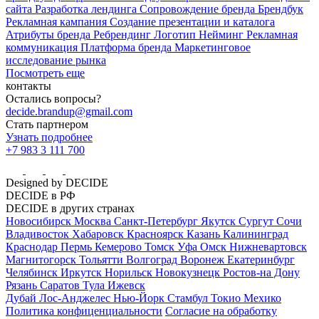
сайта
Разработка лендинга
Сопровождение бренда
Брендбук
Рекламная кампания
Создание презентации и каталога
Атрибуты бренда
Ребрендинг
Логотип
Нейминг
Рекламная
коммуникация
Платформа бренда
Маркетинговое
исследование рынка
Посмотреть еще
контакты
Остались вопросы?
decide.brandup@gmail.com
Стать партнером
Узнать подробнее
+7 983 3 111 700
Designed by DECIDE
DECIDE в РФ
DECIDE в других странах
Новосибирск
Москва
Санкт-Петербург
Якутск
Сургут
Сочи
Владивосток
Хабаровск
Красноярск
Казань
Калининград
Краснодар
Пермь
Кемерово
Томск
Уфа
Омск
Нижневартовск
Магнитогорск
Тольятти
Волгоград
Воронеж
Екатеринбург
Челябинск
Иркутск
Норильск
Новокузнецк
Ростов-на Дону
Рязань
Саратов
Тула
Ижевск
Дубай
Лос-Анджелес
Нью-Йорк
Стамбул
Токио
Мехико
Политика конфиценциальности
Согласие на обработку